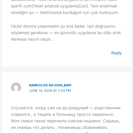
apk10.com]1xbet android uygulama[/url]. Yani anlatmak
istediğim şu — telefonuma kurduğum için çok mutluyum.
Hiçbir donma yaşamadım şu ana kadar. İşin doğrusunu
söylemek gerekirse — en güvenilir uygulama bu oldu artık.
Herkese hayırlı olsun…
Reply
NARKOLOG NA DOM_BAPI
JUNE 14, 2026 AT 2:54 PM
Случается, когда уже не до раздумий — родственник
сорвался , а тащить в больницу просто нереально .
Моя семья такое пережила совсем недавно. Сидишь,
не знаешь что делать . Начинаешь обзванивать