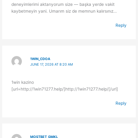
deneyimlerimi aktarıyorum size — başka yerde vakit
kaybetmeyin yani. Umarım siz de memnun kalırsınız…
Reply
1WIN_CDOA
JUNE 17, 2026 AT 8:20 AM
1win kazino
[url=http://1win71277.help/]http://1win71277.help/[/url]
Reply
MOSTBET_GMKL