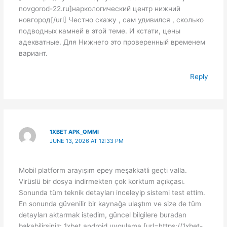
novgorod-22.ru]наркологический центр нижний
новгород[/url] Честно скажу , сам удивился , сколько
подводных камней в этой теме. И кстати, цены
адекватные. Для Нижнего это проверенный временем
вариант.
Reply
1XBET APK_QMMI
JUNE 13, 2026 AT 12:33 PM
Mobil platform arayışım epey meşakkatli geçti valla.
Virüslü bir dosya indirmekten çok korktum açıkçası.
Sonunda tüm teknik detayları inceleyip sistemi test ettim.
En sonunda güvenilir bir kaynağa ulaştım ve size de tüm
detayları aktarmak istedim, güncel bilgilere buradan
bakabilirsiniz: 1xbet android uygulama [url=https://1xbet-