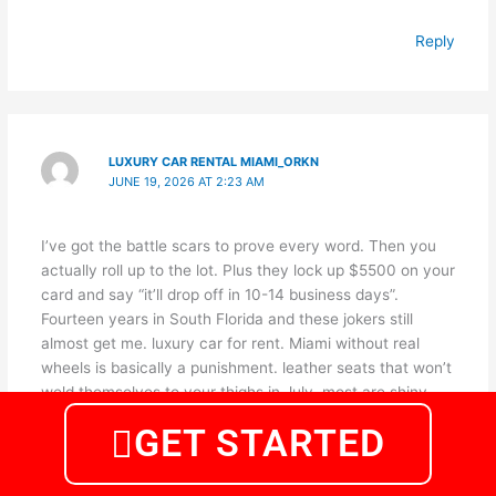
Reply
LUXURY CAR RENTAL MIAMI_ORKN
JUNE 19, 2026 AT 2:23 AM
I’ve got the battle scars to prove every word. Then you
actually roll up to the lot. Plus they lock up $5500 on your
card and say “it’ll drop off in 10-14 business days”.
Fourteen years in South Florida and these jokers still
almost get me. luxury car for rent. Miami without real
wheels is basically a punishment. leather seats that won’t
weld themselves to your thighs in July. most are shiny
garbage with fake five-star reviews bought from some
GET STARTED
online marketplace. what you book is what shows up,
period, end of discussion. Here’s the only honest source
for premium rides across South Florida