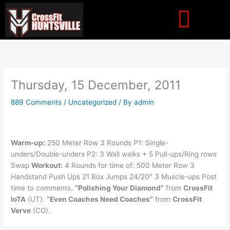
Skip
to
content
Thursday, 15 December, 2011
889 Comments
/
Uncategorized
/ By
admin
Warm-up:
250 Meter Row 3 Rounds P1: Single-
unders/Double-unders P2: 3 Wall walks + 5 Pull-ups/Ring rows
Swap
Workout:
4 Rounds for time of: 500 Meter Row 3
Handstand Push Ups 21 Box Jumps 24/20″ 3 Muscle-ups Post
time to comments.
“Polishing Your Diamond”
from
CrossFit
IoTA
(UT).
“Even Coaches Need Coaches”
from
CrossFit
Verve
(CO).