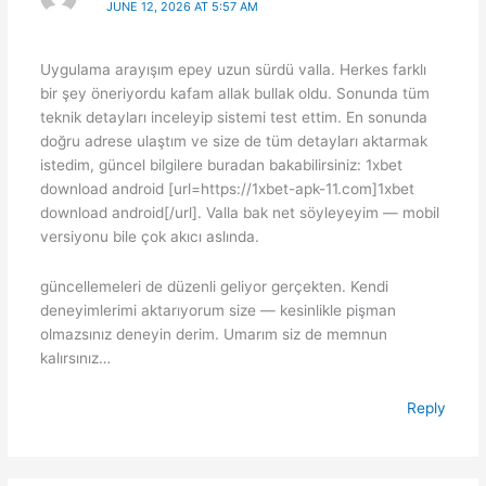
JUNE 12, 2026 AT 5:57 AM
Uygulama arayışım epey uzun sürdü valla. Herkes farklı
bir şey öneriyordu kafam allak bullak oldu. Sonunda tüm
teknik detayları inceleyip sistemi test ettim. En sonunda
doğru adrese ulaştım ve size de tüm detayları aktarmak
istedim, güncel bilgilere buradan bakabilirsiniz: 1xbet
download android [url=https://1xbet-apk-11.com]1xbet
download android[/url]. Valla bak net söyleyeyim — mobil
versiyonu bile çok akıcı aslında.
güncellemeleri de düzenli geliyor gerçekten. Kendi
deneyimlerimi aktarıyorum size — kesinlikle pişman
olmazsınız deneyin derim. Umarım siz de memnun
kalırsınız…
Reply