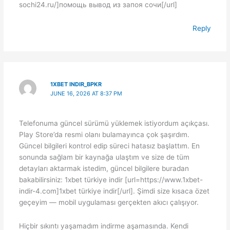
sochi24.ru/]помощь вывод из запоя сочи[/url]
Reply
1XBET INDIR_BPKR
JUNE 16, 2026 AT 8:37 PM
Telefonuma güncel sürümü yüklemek istiyordum açıkçası.
Play Store’da resmi olanı bulamayınca çok şaşırdım.
Güncel bilgileri kontrol edip süreci hatasız başlattım. En
sonunda sağlam bir kaynağa ulaştım ve size de tüm
detayları aktarmak istedim, güncel bilgilere buradan
bakabilirsiniz: 1xbet türkiye indir [url=https://www.1xbet-
indir-4.com]1xbet türkiye indir[/url]. Şimdi size kısaca özet
geçeyim — mobil uygulaması gerçekten akıcı çalışıyor.
Hiçbir sıkıntı yaşamadım indirme aşamasında. Kendi