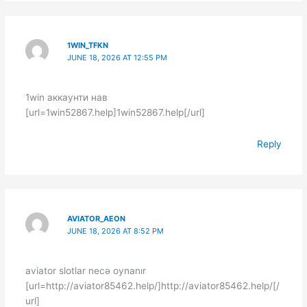
1WIN_TFKN
JUNE 18, 2026 AT 12:55 PM
1win аккаунти нав
[url=1win52867.help]1win52867.help[/url]
Reply
AVIATOR_AEON
JUNE 18, 2026 AT 8:52 PM
aviator slotlar necə oynanır
[url=http://aviator85462.help/]http://aviator85462.help/[/
url]