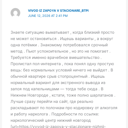
VIVOD IZ ZAPOYA V STACIONARE_BTPI
JUNE 12, 2026 AT 2:41 PM
Знаете ситуацию выматывает , когда близкий просто
не может остановиться . Ищешь варианты , а вокруг
одна потёмки . Знакомому потребовался срочный
метод . Пьют успокоительное , но это не помогает .
Требуется именно врачебное вмешательство .
Пролистал пол-интернета , пока понял одну простую
вещь: без нормальных условий ничего не выйдет . В
обычной квартире срыв стопроцентный . Ищешь
нормальный вариант для экстренного вывода из
запоя под капельницами — тогда тебе сюда . В
Нижнем Новгороде , кстати, тоже полно шарлатанов .
Лучше сразу перейти на сайт, где реально
раскладывают по полочкам про кодировку от алкоголя
и работу нарколога . Подробности по ссылке:
наркологический центр нижний новгород
[url=https://vyvod-iz-zapoya-v-staczionare-nizhnij-